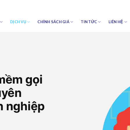
DỊCH VỤ
CHÍNH SÁCH GIÁ
TIN TỨC
LIÊN HỆ
 mềm gọi
uyên
h nghiệp