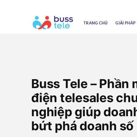
Skip
to
content
TRANG CHỦ
GIẢI PHÁP
Buss Tele – Phần
điện telesales ch
nghiệp giúp doan
bứt phá doanh số