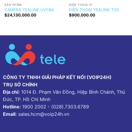
SẢN PHẨM
ĐIỆN THOẠI IP
CAMERA YEALINK UVC84
ĐIỆN THOẠI YEALINK T30
$
24,130,000.00
$
900,000.00
CÔNG TY TNHH GIẢI PHÁP KẾT NỐI (VOIP24H)
TRỤ SỞ CHÍNH
Địa chỉ:
1014 Đ. Phạm Văn Đồng, Hiệp Bình Chánh, Thủ
Đức, TP. Hồ Chí Minh
Hotline:
1900 2002
-
(028).7303.6789
Email:
sales.hcm@voip24h.vn