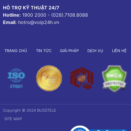
HỖ TRỢ KỸ THUẬT 24/7
Hotline:
1900 2000
-
(028).7108.8088
Email:
hotro@voip24h.vn
TRANG CHỦ
TIN TỨC
GIẢI PHÁP
DỊCH VỤ
LIÊN HỆ
Copyright © 2024 BUSSTELE
SITE MAP