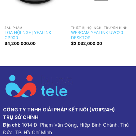
SẢN PHẨM
THIẾT BỊ HỘI NGHỊ TRUYỀN HÌNH
LOA HỘI NGHỊ YEALINK
WEBCAM YEALINK UVC20
CP900
DESKTOP
$
4,200,000.00
$
2,032,000.00
CÔNG TY TNHH GIẢI PHÁP KẾT NỐI (VOIP24H)
TRỤ SỞ CHÍNH
Địa chỉ:
1014 Đ. Phạm Văn Đồng, Hiệp Bình Chánh, Thủ
Đức, TP. Hồ Chí Minh