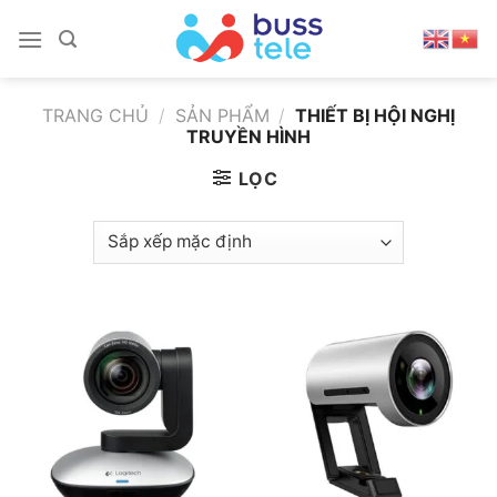
Skip
to
content
TRANG CHỦ
/
SẢN PHẨM
/
THIẾT BỊ HỘI NGHỊ
TRUYỀN HÌNH
LỌC