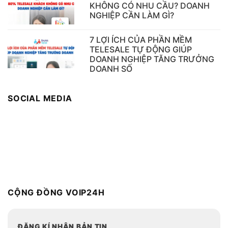
KHÔNG CÓ NHU CẦU? DOANH
NGHIỆP CẦN LÀM GÌ?
7 LỢI ÍCH CỦA PHẦN MỀM
TELESALE TỰ ĐỘNG GIÚP
DOANH NGHIỆP TĂNG TRƯỞNG
DOANH SỐ
SOCIAL MEDIA
CỘNG ĐỒNG VOIP24H
ĐĂNG KÍ NHẬN BẢN TIN