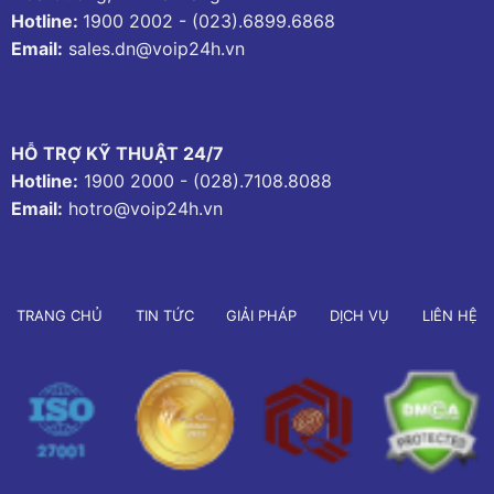
Hotline:
1900 2002
-
(023).6899.6868
Email:
sales.dn@voip24h.vn
HỖ TRỢ KỸ THUẬT 24/7
Hotline:
1900 2000
-
(028).7108.8088
Email:
hotro@voip24h.vn
TRANG CHỦ
TIN TỨC
GIẢI PHÁP
DỊCH VỤ
LIÊN HỆ