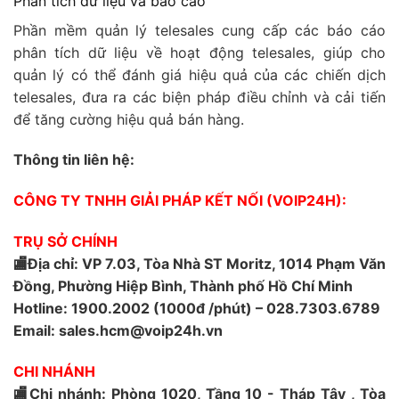
Phân tích dữ liệu và báo cáo
Phần mềm quản lý telesales cung cấp các báo cáo
phân tích dữ liệu về hoạt động telesales, giúp cho
quản lý có thể đánh giá hiệu quả của các chiến dịch
telesales, đưa ra các biện pháp điều chỉnh và cải tiến
để tăng cường hiệu quả bán hàng.
Thông tin liên hệ:
CÔNG TY TNHH GIẢI PHÁP KẾT NỐI (VOIP24H):
TRỤ SỞ CHÍNH
🏬Địa chỉ: VP 7.03, Tòa Nhà ST Moritz, 1014 Phạm Văn
Đồng, Phường Hiệp Bình, Thành phố Hồ Chí Minh
Hotline: 1900.2002 (1000đ /phút) – 028.7303.6789
Email: sales.hcm@voip24h.vn
CHI NHÁNH
🏬Chi nhánh: Phòng 1020, Tầng 10 - Tháp Tây , Tòa