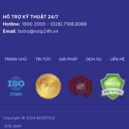
HỖ TRỢ KỸ THUẬT 24/7
Hotline:
1900 2000
-
(028).7108.8088
Email:
hotro@voip24h.vn
TRANG CHỦ
TIN TỨC
GIẢI PHÁP
DỊCH VỤ
LIÊN HỆ
Copyright © 2024 BUSSTELE
SITE MAP