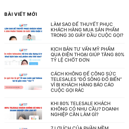
BÀI VIẾT MỚI
LÀM SAO ĐỂ THUYẾT PHỤC
KHÁCH HÀNG MUA SẢN PHẨM
TRONG 30 GIÂY ĐẦU CUỘC GỌI?
KỊCH BẢN TƯ VẤN MỸ PHẨM
QUA ĐIỆN THOẠI GIÚP TĂNG 80%
TỶ LỆ CHỐT ĐƠN
CÁCH KHÔNG ĐỂ CÔNG SỨC
TELESALES “ĐỔ SÔNG ĐỔ BIỂN”
VÌ BỊ KHÁCH HÀNG BÁO CÁO
CUỘC GỌI RÁC
KHI 80% TELESALE KHÁCH
KHÔNG CÓ NHU CẦU? DOANH
NGHIỆP CẦN LÀM GÌ?
7 LỢI ÍCH CỦA PHẦN MỀM