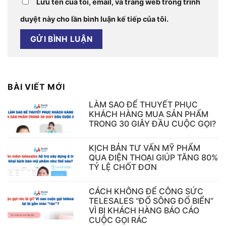
Lưu tên của tôi, email, và trang web trong trình
duyệt này cho lần bình luận kế tiếp của tôi.
BÀI VIẾT MỚI
LÀM SAO ĐỂ THUYẾT PHỤC
KHÁCH HÀNG MUA SẢN PHẨM
TRONG 30 GIÂY ĐẦU CUỘC GỌI?
KỊCH BẢN TƯ VẤN MỸ PHẨM
QUA ĐIỆN THOẠI GIÚP TĂNG 80%
TỶ LỆ CHỐT ĐƠN
CÁCH KHÔNG ĐỂ CÔNG SỨC
TELESALES “ĐỔ SÔNG ĐỔ BIỂN”
VÌ BỊ KHÁCH HÀNG BÁO CÁO
CUỘC GỌI RÁC