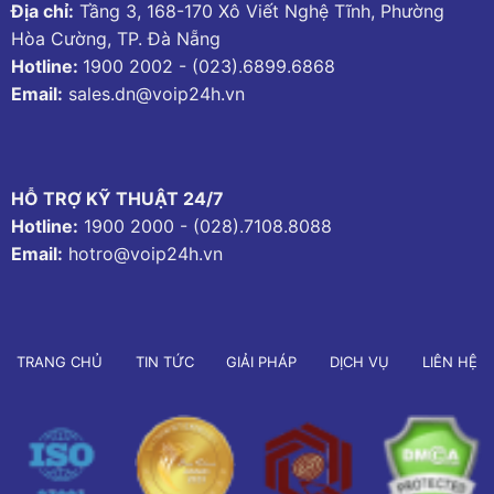
Địa chỉ:
Tầng 3, 168-170 Xô Viết Nghệ Tĩnh, Phường
Hòa Cường, TP. Đà Nẵng
Hotline:
1900 2002
-
(023).6899.6868
Email:
sales.dn@voip24h.vn
HỖ TRỢ KỸ THUẬT 24/7
Hotline:
1900 2000
-
(028).7108.8088
Email:
hotro@voip24h.vn
TRANG CHỦ
TIN TỨC
GIẢI PHÁP
DỊCH VỤ
LIÊN HỆ