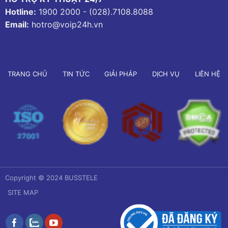
Hotline:
1900 2000
-
(028).7108.8088
Email:
hotro@voip24h.vn
TRANG CHỦ
TIN TỨC
GIẢI PHÁP
DỊCH VỤ
LIÊN HỆ
Copyright © 2024 BUSSTELE
SITE MAP