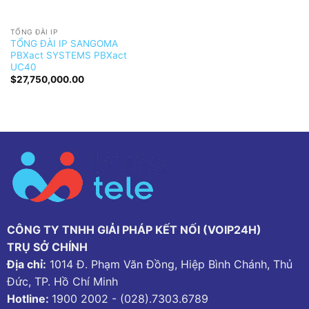
TỔNG ĐÀI IP
TỔNG ĐÀI IP SANGOMA
PBXact SYSTEMS PBXact
UC40
$
27,750,000.00
CÔNG TY TNHH GIẢI PHÁP KẾT NỐI (VOIP24H)
TRỤ SỞ CHÍNH
Địa chỉ:
1014 Đ. Phạm Văn Đồng, Hiệp Bình Chánh, Thủ
Đức, TP. Hồ Chí Minh
Hotline:
1900 2002
-
(028).7303.6789