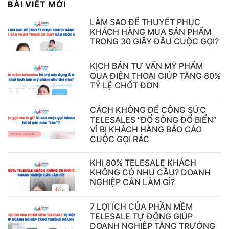
BÀI VIẾT MỚI
LÀM SAO ĐỂ THUYẾT PHỤC
KHÁCH HÀNG MUA SẢN PHẨM
TRONG 30 GIÂY ĐẦU CUỘC GỌI?
KỊCH BẢN TƯ VẤN MỸ PHẨM
QUA ĐIỆN THOẠI GIÚP TĂNG 80%
TỶ LỆ CHỐT ĐƠN
CÁCH KHÔNG ĐỂ CÔNG SỨC
TELESALES “ĐỔ SÔNG ĐỔ BIỂN”
VÌ BỊ KHÁCH HÀNG BÁO CÁO
CUỘC GỌI RÁC
KHI 80% TELESALE KHÁCH
KHÔNG CÓ NHU CẦU? DOANH
NGHIỆP CẦN LÀM GÌ?
7 LỢI ÍCH CỦA PHẦN MỀM
TELESALE TỰ ĐỘNG GIÚP
DOANH NGHIỆP TĂNG TRƯỞNG