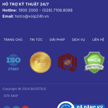
HỖ TRỢ KỸ THUẬT 24/7
Hotline:
1900 2000
-
(028).7108.8088
Email:
hotro@voip24h.vn
TRANG CHỦ
TIN TỨC
GIẢI PHÁP
DỊCH VỤ
LIÊN HỆ
Copyright © 2024 BUSSTELE
SITE MAP