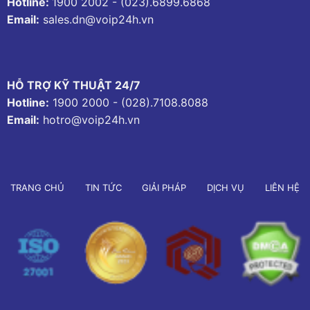
Hotline:
1900 2002
-
(023).6899.6868
Email:
sales.dn@voip24h.vn
HỖ TRỢ KỸ THUẬT 24/7
Hotline:
1900 2000
-
(028).7108.8088
Email:
hotro@voip24h.vn
TRANG CHỦ
TIN TỨC
GIẢI PHÁP
DỊCH VỤ
LIÊN HỆ