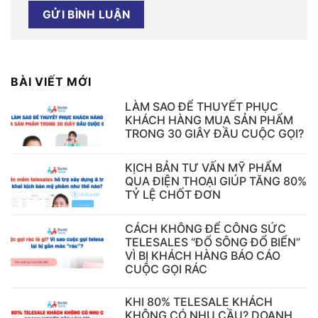
BÀI VIẾT MỚI
LÀM SAO ĐỂ THUYẾT PHỤC
KHÁCH HÀNG MUA SẢN PHẨM
TRONG 30 GIÂY ĐẦU CUỘC GỌI?
KỊCH BẢN TƯ VẤN MỸ PHẨM
QUA ĐIỆN THOẠI GIÚP TĂNG 80%
TỶ LỆ CHỐT ĐƠN
CÁCH KHÔNG ĐỂ CÔNG SỨC
TELESALES “ĐỔ SÔNG ĐỔ BIỂN”
VÌ BỊ KHÁCH HÀNG BÁO CÁO
CUỘC GỌI RÁC
KHI 80% TELESALE KHÁCH
KHÔNG CÓ NHU CẦU? DOANH