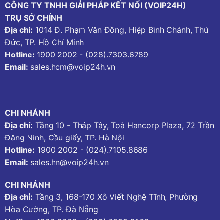
CÔNG TY TNHH GIẢI PHÁP KẾT NỐI (VOIP24H)
TRỤ SỞ CHÍNH
Địa chỉ:
1014 Đ. Phạm Văn Đồng, Hiệp Bình Chánh, Thủ
Đức, TP. Hồ Chí Minh
Hotline:
1900 2002
-
(028).7303.6789
Email:
sales.hcm@voip24h.vn
CHI NHÁNH
Địa chỉ:
Tầng 10 - Tháp Tây, Toà Hancorp Plaza, 72 Trần
Đăng Ninh, Cầu giấy, TP. Hà Nội
Hotline:
1900 2002
-
(024).7105.8686
Email:
sales.hn@voip24h.vn
CHI NHÁNH
Địa chỉ:
Tầng 3, 168-170 Xô Viết Nghệ Tĩnh, Phường
Hòa Cường, TP. Đà Nẵng